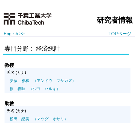
研究者情報
English >>
TOPページ
専門分野 : 経済統計
教授
氏名 (カナ)
安藤 雅和
（アンドウ マサカズ）
徐 春暉
（ジヨ ハルキ）
助教
氏名 (カナ)
松田 紀美
（マツダ オサミ）