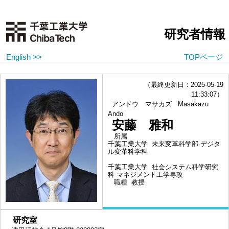
研究者情報
English >>
TOPページ
（最終更新日：2025-05-19
11:33:07）
アンドウ マサカズ
Masakazu
Ando
安藤 雅和
所属
千葉工業大学 未来変革科学部 デジタ
ル変革科学科
千葉工業大学 社会システム科学研究
科 マネジメント工学専攻
職種
教授
■
研究室