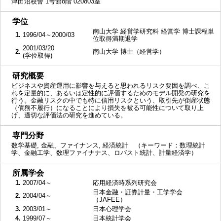
津田沼校舎 1号館8階 020803室
■
学位
南山大学 経営学研究科 経営学 博士課程単
1.
1996/04～2000/03
位取得満期退学
2001/03/20
2.
南山大学 博士（経営学）
(学位取得)
■
研究概要
ビジネスや資産運用に影響を与えると思われるリスク要因を調べ、こ
れを定量的に、あるいは定性的に評価するためのモデル開発の研究を
行う。金融リスクの中でも特に信用リスクという、取引先が倒産状態
（債務不履行）になることにより損失を被る可能性について取り上
げ、適切な評価法の研究を進めている。
■
専門分野
数学基礎, 金融、ファイナンス, 経済統計 （キーワード：数理統計
学、金融工学、数理ファイナナス、ロバスト統計、計量経済学）
■
所属学会
1.
2007/04～
応用経済時系列研究会
日本金融・証券計量・工学学会
2.
2004/04～
（JAFEE）
3.
2003/01～
日本心理学会
4.
1999/07～
日本統計学会