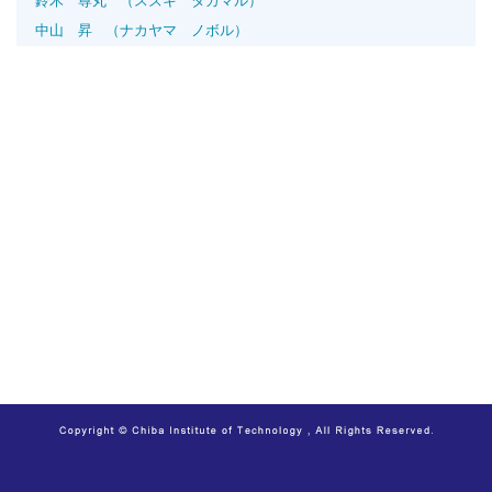
鈴木 尊丸
（スズキ タカマル）
中山 昇
（ナカヤマ ノボル）