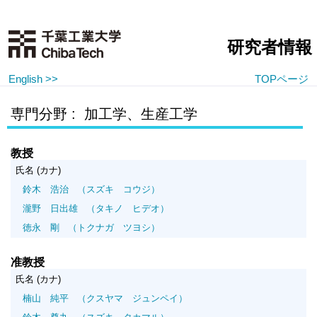
研究者情報
English >>
TOPページ
専門分野 : 加工学、生産工学
教授
氏名 (カナ)
鈴木 浩治
（スズキ コウジ）
瀧野 日出雄
（タキノ ヒデオ）
徳永 剛
（トクナガ ツヨシ）
准教授
氏名 (カナ)
楠山 純平
（クスヤマ ジュンペイ）