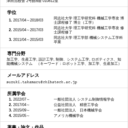
津田沼校舎 2号館8階 010812室
■
学位
同志社大学 理工学研究科 機械工学専攻 博
1.
2017/04～2018/03
士課程修了 博士（工学）
同志社大学 理工学研究科 機械工学専攻 修
2.
2015/04～2017/03
士課程修了
同志社大学 理工学部 機械システム工学科
3.
2011/04～2015/03
卒業
■
専門分野
加工学、生産工学, 設計工学, 制御、システム工学, ロボティクス、知
能機械システム （キーワード：ロボット工学、加工学、生産加工）
■
メールアドレス
■
所属学会
1.
2022/07～
一般社団法人 システム制御情報学会
2.
2017/04～
公益社団法人 精密工学会
3.
2015/09～
一般社団法人 日本機械学会
4.
2015/05～
アメリカ機械学会
■
著書・論文・作品