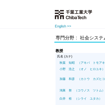
English >>
専門分野 : 社会シス
教授
氏名 (カナ)
秋葉 知昭
（アキバ トモアキ
小野 浩之
（オノ ヒロユキ）
加藤 和彦
（カトウ カズヒコ
鴻巣 努
（コウノス ツトム）
白井 裕
（シライ ユタカ）