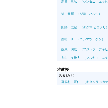
新谷 幸弘
（シンタニ ユキヒ
徐 春暉
（ジヨ ハルキ）
田隈 広紀
（タクマ ヒロノリ
西松 研
（ニシマツ ケン）
藤原 明広
（フジハラ アキヒ
丸山 友希夫
（マルヤマ ユキ
准教授
氏名 (カナ)
喜多村 正仁
（キタムラ マサ