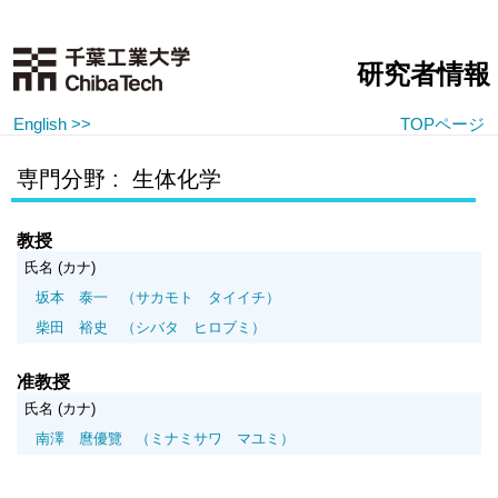
研究者情報
English >>
TOPページ
専門分野 : 生体化学
教授
氏名 (カナ)
坂本 泰一
（サカモト タイイチ）
柴田 裕史
（シバタ ヒロブミ）
准教授
氏名 (カナ)
南澤 麿優覽
（ミナミサワ マユミ）