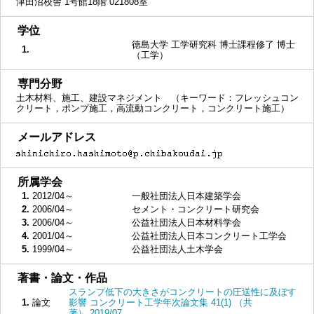
津田沼校舎 1号館18階 021808室
■
学位
徳島大学 工学研究科 博士課程修了 博士
1.
（工学）
■
専門分野
土木材料、施工、建設マネジメント （キーワード：フレッシュコン
クリート，ポンプ施工，高流動コンクリート，コンクリート施工）
■
メールアドレス
■
所属学会
1.
2012/04～
一般社団法人日本建築学会
2.
2006/04～
セメント・コンクリート研究会
3.
2006/04～
公益社団法人日本材料学会
4.
2001/04～
公益社団法人日本コンクリート工学会
5.
1999/04～
公益社団法人土木学会
■
著書・論文・作品
スランプ低下の大きさがコンクリートの圧送性に及ぼす
1.
論文
影響 コンクリート工学年次論文集 41(1) （共
著） 2019/07