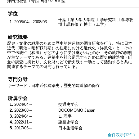
津田沼校舎 1号館15階 021510室
■
学位
千葉工業大学大学院 工学研究科 工学専攻
1.
2005/04～2008/03
博士課程修了 博士（工学）
■
研究概要
歴史・文化の継承のために歴史的建造物の調査研究を行う。特に日本
近代（明治～昭和戦前期）の住宅における近代化（洋風化）と、その
中で伝統性（和風）がどのように受け継がれたのか、その軌跡の解明
が主なテーマである。建築史を社会還元するために歴史的建造物・町
並の調査に携わり、文化財などで伝え残す一助として活動すると共に
関連するテーマでの研究も行っている。
■
専門分野
キーワード：日本近代建築史，歴史的建造物の保存
■
所属学会
1.
2024/04～
交通史学会
2.
2023/08～
DOCOMOMO Japan
3.
2024/04～
∟ 理事
4.
2022/11～
建築史学会
5.
2017/05～
日本生活学会
全件表示(12件)