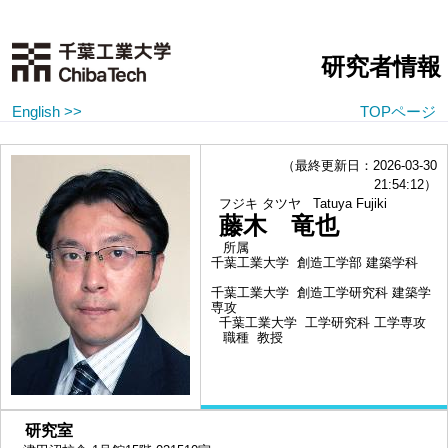
研究者情報
English >>
TOPページ
（最終更新日：2026-03-30
21:54:12）
フジキ タツヤ
Tatuya Fujiki
藤木 竜也
所属
千葉工業大学 創造工学部 建築学科
千葉工業大学 創造工学研究科 建築学
専攻
千葉工業大学 工学研究科 工学専攻
職種
教授
■
研究室