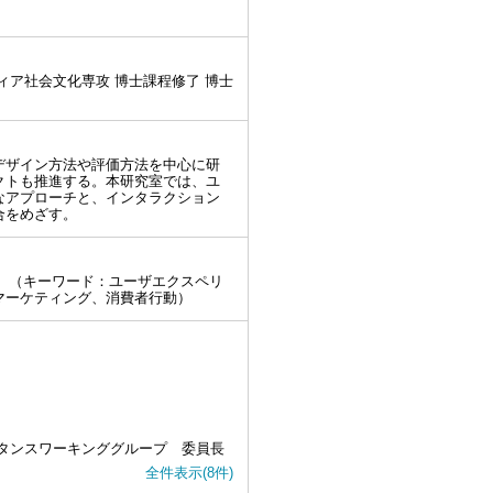
ィア社会文化専攻 博士課程修了 博士
デザイン方法や評価方法を中心に研
クトも推進する。本研究室では、ユ
なアプローチと、インタラクション
合をめざす。
学 （キーワード：ユーザエクスペリ
マーケティング、消費者行動）
ピタンスワーキンググループ 委員長
全件表示(8件)