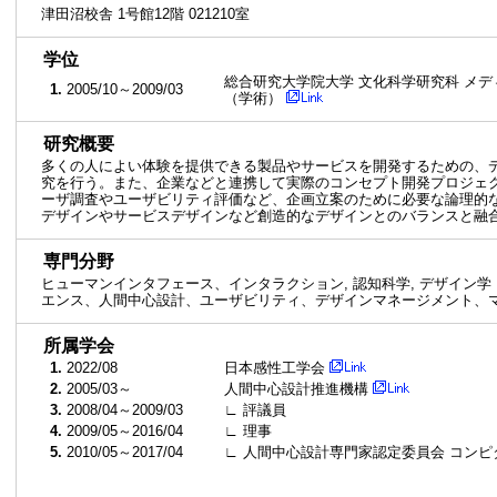
津田沼校舎 1号館12階 021210室
■
学位
総合研究大学院大学 文化科学研究科 メデ
1.
2005/10～2009/03
（学術）
■
研究概要
多くの人によい体験を提供できる製品やサービスを開発するための、
究を行う。また、企業などと連携して実際のコンセプト開発プロジェ
ーザ調査やユーザビリティ評価など、企画立案のために必要な論理的
デザインやサービスデザインなど創造的なデザインとのバランスと融
■
専門分野
ヒューマンインタフェース、インタラクション, 認知科学, デザイン
エンス、人間中心設計、ユーザビリティ、デザインマネージメント、
■
所属学会
1.
2022/08
日本感性工学会
2.
2005/03～
人間中心設計推進機構
3.
2008/04～2009/03
∟ 評議員
4.
2009/05～2016/04
∟ 理事
5.
2010/05～2017/04
∟ 人間中心設計専門家認定委員会 コン