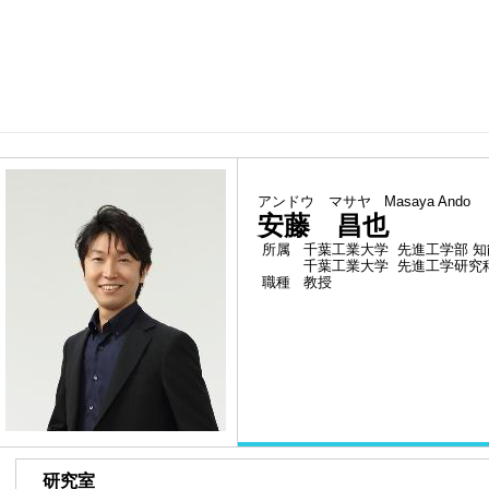
（最
アンドウ マサヤ
Masaya Ando
安藤 昌也
所属
千葉工業大学 先進工学部 
千葉工業大学 先進工学研究
職種
教授
■
研究室