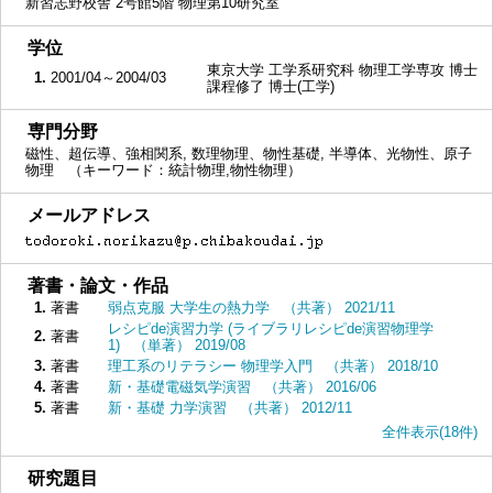
新習志野校舎 2号館5階 物理第10研究室
■
学位
東京大学 工学系研究科 物理工学専攻 博士
1.
2001/04～2004/03
課程修了 博士(工学)
■
専門分野
磁性、超伝導、強相関系, 数理物理、物性基礎, 半導体、光物性、原子
物理 （キーワード：統計物理,物性物理）
■
メールアドレス
■
著書・論文・作品
1.
著書
弱点克服 大学生の熱力学 （共著） 2021/11
レシピde演習力学 (ライブラリレシピde演習物理学
2.
著書
1) （単著） 2019/08
3.
著書
理工系のリテラシー 物理学入門 （共著） 2018/10
4.
著書
新・基礎電磁気学演習 （共著） 2016/06
5.
著書
新・基礎 力学演習 （共著） 2012/11
全件表示(18件)
■
研究題目