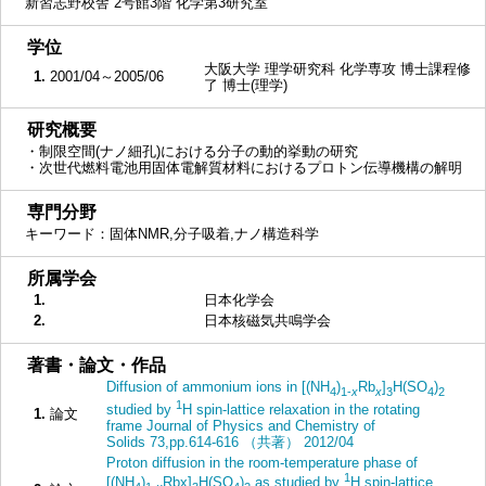
新習志野校舎 2号館3階 化学第3研究室
■
学位
大阪大学 理学研究科 化学専攻 博士課程修
1.
2001/04～2005/06
了 博士(理学)
■
研究概要
・制限空間(ナノ細孔)における分子の動的挙動の研究
・次世代燃料電池用固体電解質材料におけるプロトン伝導機構の解明
■
専門分野
キーワード：固体NMR,分子吸着,ナノ構造科学
■
所属学会
1.
日本化学会
2.
日本核磁気共鳴学会
■
著書・論文・作品
Diffusion of ammonium ions in [(NH
)
Rb
]
H(SO
)
4
1-
x
x
3
4
2
1
studied by
H spin-lattice relaxation in the rotating
1.
論文
frame Journal of Physics and Chemistry of
Solids 73,pp.614-616 （共著） 2012/04
Proton diffusion in the room-temperature phase of
1
[(NH
)
Rbx]
H(SO
)
as studied by
H spin-lattice