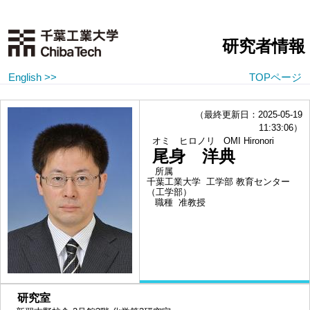
研究者情報
English >>
TOPページ
（最終更新日：2025-05-19
11:33:06）
オミ ヒロノリ
OMI Hironori
尾身 洋典
所属
千葉工業大学 工学部 教育センター
（工学部）
職種
准教授
■
研究室