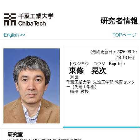
研究者情報
English >>
TOPページ
（最終更新日：2026-06-10
14:13:56）
トウジヨウ コウジ
Koji Tojo
東條 晃次
所属
千葉工業大学 先進工学部 教育センタ
ー（先進工学部）
職種
教授
■
研究室