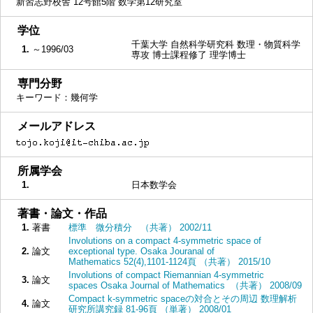
新習志野校舎 12号館5階 数学第12研究室
■
学位
千葉大学 自然科学研究科 数理・物質科学
1.
～1996/03
専攻 博士課程修了 理学博士
■
専門分野
キーワード：幾何学
■
メールアドレス
■
所属学会
1.
日本数学会
■
著書・論文・作品
1.
著書
標準 微分積分 （共著） 2002/11
Involutions on a compact 4-symmetric space of
2.
論文
exceptional type. Osaka Jouranal of
Mathematics 52(4),1101-1124頁 （共著） 2015/10
Involutions of compact Riemannian 4-symmetric
3.
論文
spaces Osaka Journal of Mathematics （共著） 2008/09
Compact k-symmetric spaceの対合とその周辺 数理解析
4.
論文
研究所講究録 81-96頁 （単著） 2008/01