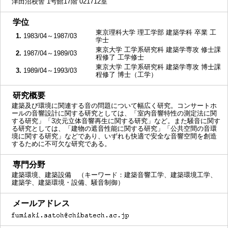
津田沼校舎 1号館17階 021712室
■
学位
東京理科大学 理工学部 建築学科 卒業 工
1.
1983/04～1987/03
学士
東京大学 工学系研究科 建築学専攻 修士課
2.
1987/04～1989/03
程修了 工学修士
東京大学 工学系研究科 建築学専攻 博士課
3.
1989/04～1993/03
程修了 博士（工学）
■
研究概要
建築及び環境に関連する音の問題について幅広く研究。コンサートホ
ールの音響設計に関する研究としては、「室内音響特性の測定法に関
する研究」「3次元立体音響再生に関する研究」など。また騒音に関す
る研究としては、「建物の遮音性能に関する研究」「公共空間の音環
境に関する研究」などであり、いずれも快適で安全な音響空間を創造
するために不可欠な研究である。
■
専門分野
建築環境、建築設備 （キーワード：建築音響工学、建築環境工学、
建築学、建築環境・設備、騒音制御）
■
メールアドレス