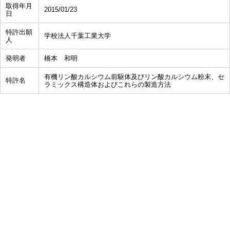
取得年月
2015/01/23
日
特許出願
学校法人千葉工業大学
人
発明者
橋本 和明
有機リン酸カルシウム前駆体及びリン酸カルシウム粉末、セ
特許名
ラミックス構造体およびこれらの製造方法