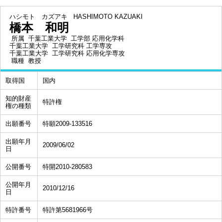
ハシモト カズアキ
HASHIMOTO KAZUAKI
橋本 和明
所属
千葉工業大学 工学部 応用化学科
千葉工業大学 工学研究科 工学専攻
千葉工業大学 工学研究科 応用化学専攻
職種
教授
取得国
国内
知的財産
特許権
権の種類
出願番号
特願2009-133516
出願年月
2009/06/02
日
公開番号
特開2010-280583
公開年月
2010/12/16
日
特許番号
特許第5681966号