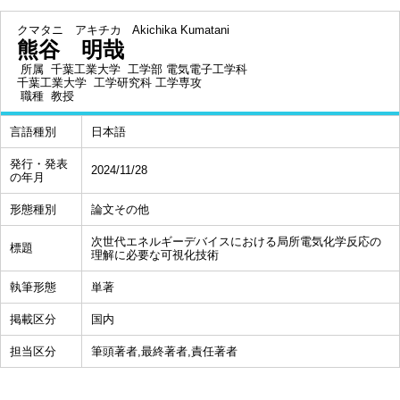
クマタニ アキチカ
Akichika Kumatani
熊谷 明哉
所属
千葉工業大学 工学部 電気電子工学科
千葉工業大学 工学研究科 工学専攻
職種
教授
言語種別
日本語
発行・発表
2024/11/28
の年月
形態種別
論文その他
次世代エネルギーデバイスにおける局所電気化学反応の
標題
理解に必要な可視化技術
執筆形態
単著
掲載区分
国内
担当区分
筆頭著者,最終著者,責任著者