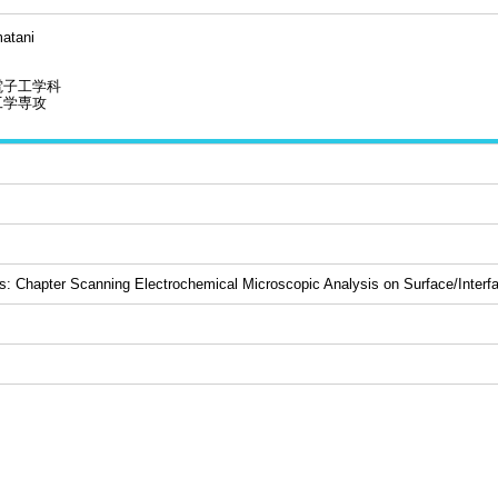
atani
電子工学科
工学専攻
cs: Chapter Scanning Electrochemical Microscopic Analysis on Surface/Interfa