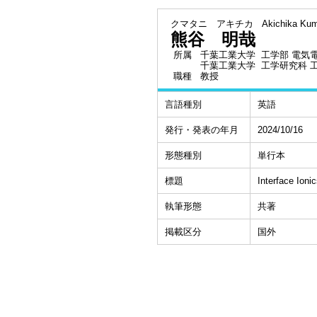
クマタニ アキチカ
Akichika Kum
熊谷 明哉
所属
千葉工業大学 工学部 電気
千葉工業大学 工学研究科 
職種
教授
言語種別
英語
発行・発表の年月
2024/10/16
形態種別
単行本
標題
Interface Ioni
執筆形態
共著
掲載区分
国外