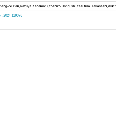
,Zheng-Ze Pan,Kazuya Kanamaru,Yoshiko Horigushi,Yasufumi Takahashi,Akich
on.2024.119376