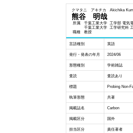
クマタニ アキチカ
Akichika Kum
熊谷 明哉
所属
千葉工業大学 工学部 電気
千葉工業大学 工学研究科 
職種
教授
言語種別
英語
発行・発表の年月
2024/06
形態種別
学術雑誌
査読
査読あり
標題
Probing Non-Fa
執筆形態
共著
掲載誌名
Carbon
掲載区分
国外
担当区分
責任著者