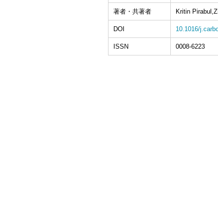
著者・共著者
Kritin Pirabul
DOI
10.1016/j.carb
ISSN
0008-6223