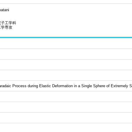
atani
電子工学科
工学専攻
radaic Process during Elastic Deformation in a Single Sphere of Extremely