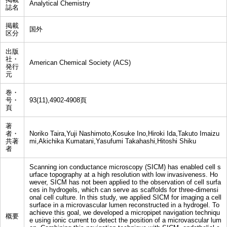
Analytical Chemistry
誌名
掲載
国外
区分
出版
社・
American Chemical Society (ACS)
発行
元
巻・
号・
93(11),4902-4908頁
頁
著
者・
Noriko Taira,Yuji Nashimoto,Kosuke Ino,Hiroki Ida,Takuto Imaizu
共著
mi,Akichika Kumatani,Yasufumi Takahashi,Hitoshi Shiku
者
Scanning ion conductance microscopy (SICM) has enabled cell s
urface topography at a high resolution with low invasiveness. Ho
wever, SICM has not been applied to the observation of cell surfa
ces in hydrogels, which can serve as scaffolds for three-dimensi
onal cell culture. In this study, we applied SICM for imaging a cell
surface in a microvascular lumen reconstructed in a hydrogel. To
achieve this goal, we developed a micropipet navigation techniqu
概要
e using ionic current to detect the position of a microvascular lum