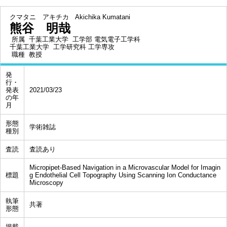
クマタニ アキチカ
Akichika Kumatani
熊谷 明哉
所属
千葉工業大学 工学部 電気電子工学科
千葉工業大学 工学研究科 工学専攻
職種
教授
発
行・
発表
2021/03/23
の年
月
形態
学術雑誌
種別
査読
査読あり
Micropipet-Based Navigation in a Microvascular Model for Imagin
標題
g Endothelial Cell Topography Using Scanning Ion Conductance
Microscopy
執筆
共著
形態
掲載