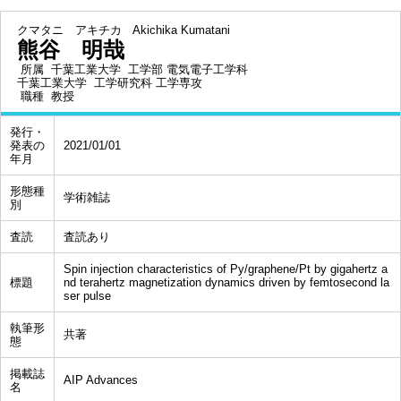
クマタニ アキチカ
Akichika Kumatani
熊谷 明哉
所属
千葉工業大学 工学部 電気電子工学科
千葉工業大学 工学研究科 工学専攻
職種
教授
発行・
発表の
2021/01/01
年月
形態種
学術雑誌
別
査読
査読あり
Spin injection characteristics of Py/graphene/Pt by gigahertz a
標題
nd terahertz magnetization dynamics driven by femtosecond la
ser pulse
執筆形
共著
態
掲載誌
AIP Advances
名