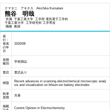
クマタニ アキチカ
Akichika Kumatani
熊谷 明哉
所属
千葉工業大学 工学部 電気電子工学科
千葉工業大学 工学研究科 工学専攻
職種
教授
発
行・
発表
2020/08
の年
月
形態
学術雑誌
種別
査読
査読あり
Recent advances in scanning electrochemical microscopic analy
標題
sis and visualization on lithium-ion battery electrodes
執筆
共著
形態
掲載
Current Opinion in Electrochemistry
誌名