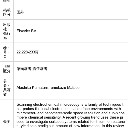
掲載
国外
区分
出版
社・
Elsevier BV
発行
元
巻・
号・
22,228-233頁
頁
担当
筆頭著者,責任著者
区分
著
者・
Akichika Kumatani,Tomokazu Matsue
共著
者
Scanning electrochemical microscopy is a family of techniques t
hat probes the local electrochemical surface environments with
micrometer- and nanometer-scale space resolution and sub-picoa
mpere chemical sensitivity. A recent growing trend uses these pr
概要
obes to investigate surface systems related to lithium-ion batterie
s, yielding a prodigious amount of new information. In this review,