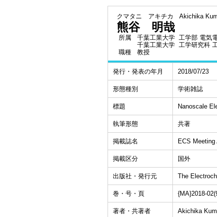
クマタニ アキチカ
Akichika Kum
熊谷 明哉
所属
千葉工業大学 工学部 電気
千葉工業大学 工学研究科 
職種
教授
発行・発表の年月
2018/07/23
形態種別
学術雑誌
標題
Nanoscale Ele
執筆形態
共著
掲載誌名
ECS Meeting 
掲載区分
国外
出版社・発行元
The Electroch
巻・号・頁
{MA}2018-02(
著者・共著者
Akichika Kum