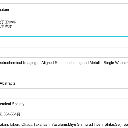
atani
電子工学科
工学専攻
ctrochemical Imaging of Aligned Semiconducting and Metallic Single-Walle
Abstracts
emical Society
9),564-564頁
atani,Takeru Okada,Takahashi Yasufumi,Miyu Shimura,Hitoshi Shiku,Seiji