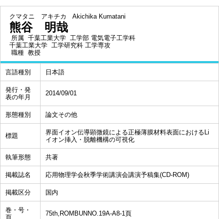
クマタニ アキチカ
Akichika Kumatani
熊谷 明哉
所属
千葉工業大学 工学部 電気電子工学科
千葉工業大学 工学研究科 工学専攻
職種
教授
言語種別
日本語
発行・発
2014/09/01
表の年月
形態種別
論文その他
界面イオン伝導顕微鏡による正極薄膜材料表面におけるLi
標題
イオン挿入・脱離機構の可視化
執筆形態
共著
掲載誌名
応用物理学会秋季学術講演会講演予稿集(CD-ROM)
掲載区分
国内
巻・号・
75th,ROMBUNNO.19A-A8-1頁
頁