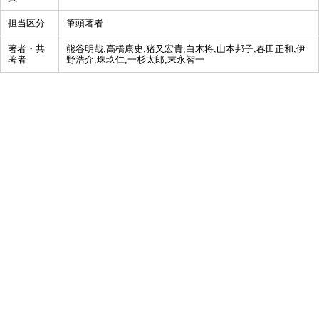
担当区分
筆頭著者
著者・共
熊谷明哉,高橋康史,猪又宏貴,白木将,山本邦子,春田正和,伊
著者
野浩介,珠玖仁,一杉太郎,末永智一