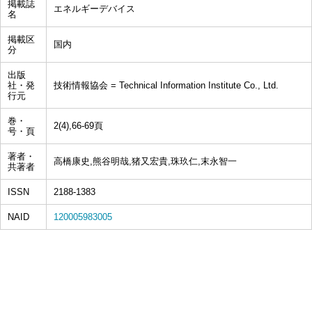
掲載誌
エネルギーデバイス
名
掲載区
国内
分
出版
社・発
技術情報協会 = Technical Information Institute Co., Ltd.
行元
巻・
2(4),66-69頁
号・頁
著者・
高橋康史,熊谷明哉,猪又宏貴,珠玖仁,末永智一
共著者
ISSN
2188-1383
NAID
120005983005