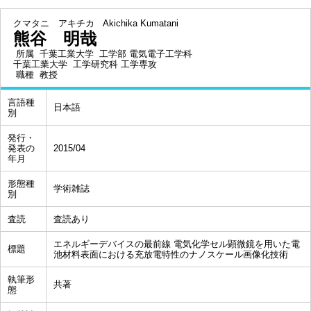
クマタニ アキチカ
Akichika Kumatani
熊谷 明哉
所属
千葉工業大学 工学部 電気電子工学科
千葉工業大学 工学研究科 工学専攻
職種
教授
言語種
日本語
別
発行・
発表の
2015/04
年月
形態種
学術雑誌
別
査読
査読あり
エネルギーデバイスの最前線 電気化学セル顕微鏡を用いた電
標題
池材料表面における充放電特性のナノスケール画像化技術
執筆形
共著
態