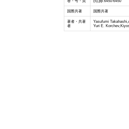
巻・号・頁
(5),pp.6450-6450
国際共著
国際共著
著者・共著
Yasufumi Takahashi,A
者
Yuri E. Korchev,Kiy