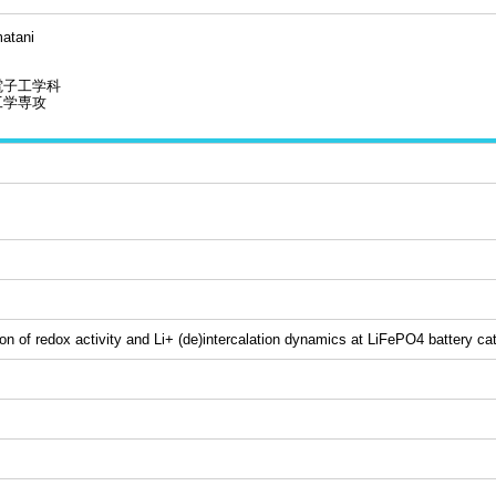
atani
電子工学科
工学専攻
on of redox activity and Li+ (de)intercalation dynamics at LiFePO4 battery c