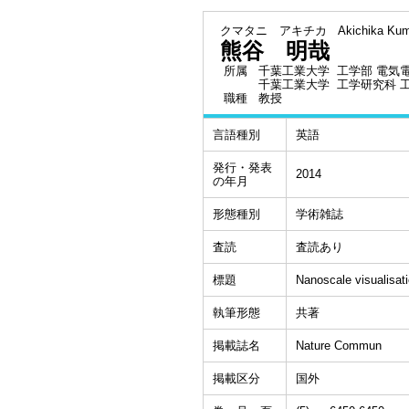
クマタニ アキチカ
Akichika Kum
熊谷 明哉
所属
千葉工業大学 工学部 電気
千葉工業大学 工学研究科 
職種
教授
言語種別
英語
発行・発表
2014
の年月
形態種別
学術雑誌
査読
査読あり
標題
Nanoscale visualisati
執筆形態
共著
掲載誌名
Nature Commun
掲載区分
国外