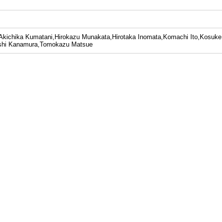
kichika Kumatani,Hirokazu Munakata,Hirotaka Inomata,Komachi Ito,Kosuke I
oshi Kanamura,Tomokazu Matsue