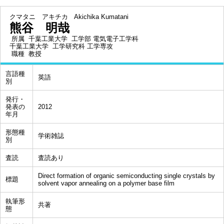
クマタニ アキチカ
Akichika Kumatani
熊谷 明哉
所属
千葉工業大学 工学部 電気電子工学科
千葉工業大学 工学研究科 工学専攻
職種
教授
言語種
英語
別
発行・
発表の
2012
年月
形態種
学術雑誌
別
査読
査読あり
Direct formation of organic semiconducting single crystals by
標題
solvent vapor annealing on a polymer base film
執筆形
共著
態