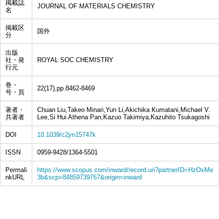
掲載誌
JOURNAL OF MATERIALS CHEMISTRY
名
掲載区
国外
分
出版
社・発
ROYAL SOC CHEMISTRY
行元
巻・
22(17),pp.8462-8469
号・頁
著者・
Chuan Liu,Takeo Minari,Yun Li,Akichika Kumatani,Michael V.
共著者
Lee,Si Hui Athena Pan,Kazuo Takimiya,Kazuhito Tsukagoshi
DOI
10.1039/c2jm15747k
ISSN
0959-9428/1364-5501
Permali
https://www.scopus.com/inward/record.uri?partnerID=HzOxMe
nkURL
3b&scp=84859739767&origin=inward