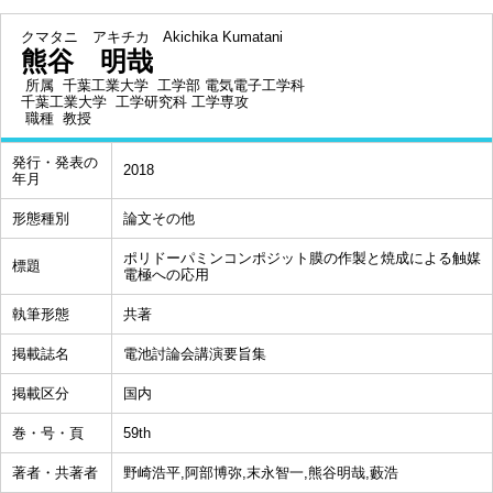
クマタニ アキチカ
Akichika Kumatani
熊谷 明哉
所属
千葉工業大学 工学部 電気電子工学科
千葉工業大学 工学研究科 工学専攻
職種
教授
発行・発表の
2018
年月
形態種別
論文その他
ポリドーパミンコンポジット膜の作製と焼成による触媒
標題
電極への応用
執筆形態
共著
掲載誌名
電池討論会講演要旨集
掲載区分
国内
巻・号・頁
59th
著者・共著者
野崎浩平,阿部博弥,末永智一,熊谷明哉,藪浩