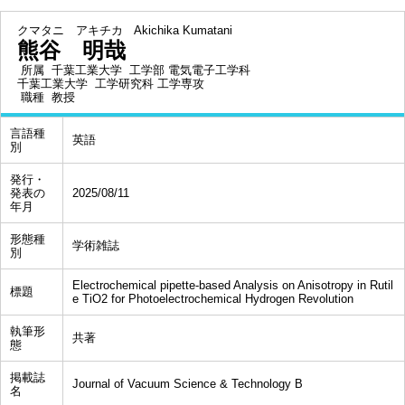
クマタニ アキチカ
Akichika Kumatani
熊谷 明哉
所属
千葉工業大学 工学部 電気電子工学科
千葉工業大学 工学研究科 工学専攻
職種
教授
言語種
英語
別
発行・
発表の
2025/08/11
年月
形態種
学術雑誌
別
Electrochemical pipette-based Analysis on Anisotropy in Rutil
標題
e TiO2 for Photoelectrochemical Hydrogen Revolution
執筆形
共著
態
掲載誌
Journal of Vacuum Science & Technology B
名