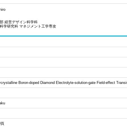
hiro
部 経営デザイン科学科
科学研究科 マネジメント工学専攻
crystalline Boron-doped Diamond Electrolyte-solution-gate Field-effect Trans
aku
40頁