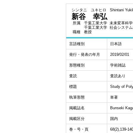
シンタニ ユキヒロ
Shintani Yuki
新谷 幸弘
所属
千葉工業大学 未来変革科学
千葉工業大学 社会システム
職種
教授
言語種別
日本語
発行・発表の年月
2019/02/01
形態種別
学術雑誌
査読
査読あり
標題
Study of Poly
執筆形態
単著
掲載誌名
Bunseki Kag
掲載区分
国内
巻・号・頁
68(2),139-1