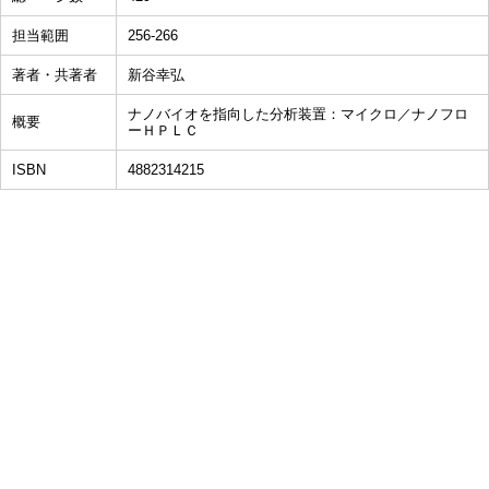
担当範囲
256-266
著者・共著者
新谷幸弘
ナノバイオを指向した分析装置：マイクロ／ナノフロ
概要
ーＨＰＬＣ
ISBN
4882314215