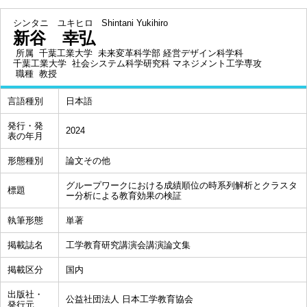
シンタニ ユキヒロ
Shintani Yukihiro
新谷 幸弘
所属
千葉工業大学 未来変革科学部 経営デザイン科学科
千葉工業大学 社会システム科学研究科 マネジメント工学専攻
職種
教授
言語種別
日本語
発行・発
2024
表の年月
形態種別
論文その他
グループワークにおける成績順位の時系列解析とクラスタ
標題
ー分析による教育効果の検証
執筆形態
単著
掲載誌名
工学教育研究講演会講演論文集
掲載区分
国内
出版社・
公益社団法人 日本工学教育協会
発行元