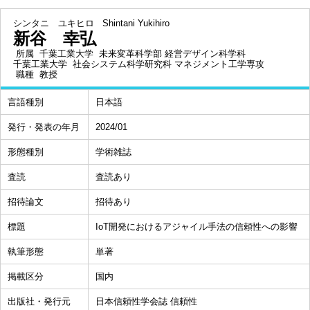
シンタニ ユキヒロ
Shintani Yukihiro
新谷 幸弘
所属
千葉工業大学 未来変革科学部 経営デザイン科学科
千葉工業大学 社会システム科学研究科 マネジメント工学専攻
職種
教授
言語種別
日本語
発行・発表の年月
2024/01
形態種別
学術雑誌
査読
査読あり
招待論文
招待あり
標題
IoT開発におけるアジャイル手法の信頼性への影響
執筆形態
単著
掲載区分
国内
出版社・発行元
日本信頼性学会誌 信頼性