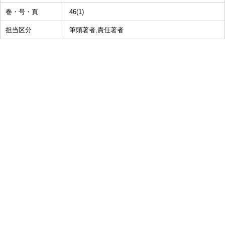
巻・号・頁
46(1)
担当区分
筆頭著者,責任著者