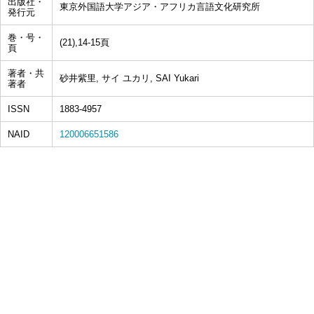
出版社・
東京外国語大学アジア・アフリカ言語文化研究所
発行元
巻・号・
(21),14-15頁
頁
著者・共
砂井紫里, サイ ユカリ, SAI Yukari
著者
ISSN
1883-4957
NAID
120006651586