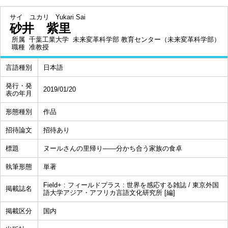
サイ ユカリ
Yukari Sai
砂井 紫里
所属
千葉工業大学 未来変革科学部 教育センター（未来変革科学部）
職種
准教授
言語種別
日本語
発行・発
2019/01/20
表の年月
形態種別
作品
招待論文
招待あり
標題
ヌールさんの里帰り――分かち合う家族の食卓
執筆形態
単著
Field+ : フィールドプラス : 世界を感応する雑誌 / 東京外国
掲載誌名
語大学アジア・アフリカ言語文化研究所 [編]
掲載区分
国内