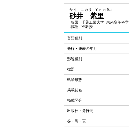
サイ ユカリ
Yukari Sai
砂井 紫里
所属
千葉工業大学 未来変革科学
職種
准教授
言語種別
発行・発表の年月
形態種別
標題
執筆形態
掲載誌名
掲載区分
出版社・発行元
巻・号・頁