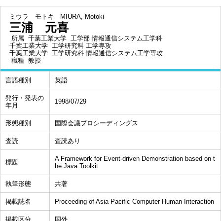
ミウラ モトキ
MIURA, Motoki
三浦 元喜
所属
千葉工業大学 工学部 情報通信システム工学科
千葉工業大学 工学研究科 工学専攻
千葉工業大学 工学研究科 情報通信システム工学専攻
職種
教授
言語種別
英語
発行・発表の
1998/07/29
年月
形態種別
国際会議プロシーディングス
査読
査読あり
A Framework for Event-driven Demonstration based on t
標題
he Java Toolkit
執筆形態
共著
掲載誌名
Proceeding of Asia Pacific Computer Human Interaction
掲載区分
国外