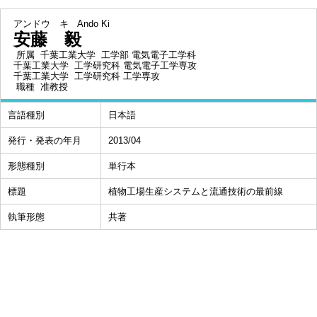
アンドウ キ
Ando Ki
安藤 毅
所属
千葉工業大学 工学部 電気電子工学科
千葉工業大学 工学研究科 電気電子工学専攻
千葉工業大学 工学研究科 工学専攻
職種
准教授
言語種別
日本語
発行・発表の年月
2013/04
形態種別
単行本
標題
植物工場生産システムと流通技術の最前線
執筆形態
共著