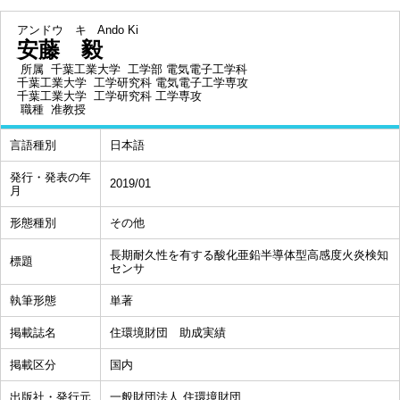
アンドウ キ
Ando Ki
安藤 毅
所属
千葉工業大学 工学部 電気電子工学科
千葉工業大学 工学研究科 電気電子工学専攻
千葉工業大学 工学研究科 工学専攻
職種
准教授
言語種別
日本語
発行・発表の年
2019/01
月
形態種別
その他
長期耐久性を有する酸化亜鉛半導体型高感度火炎検知
標題
センサ
執筆形態
単著
掲載誌名
住環境財団 助成実績
掲載区分
国内
出版社・発行元
一般財団法人 住環境財団