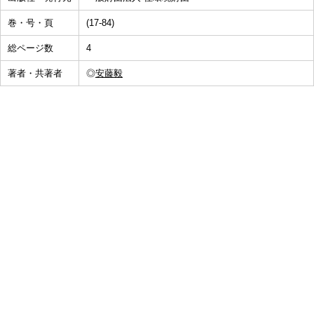
巻・号・頁
(17-84)
総ページ数
4
著者・共著者
◎
安藤毅