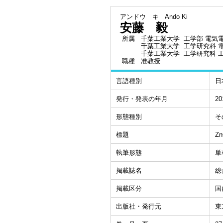
アンドウ キ
Ando Ki
安藤 毅
所属
千葉工業大学 工学部 電気
千葉工業大学 工学研究科 
千葉工業大学 工学研究科 
職種
准教授
言語種別
日
発行・発表の年月
20
形態種別
そ
標題
Z
執筆形態
単
掲載誌名
総
掲載区分
国
出版社・発行元
東