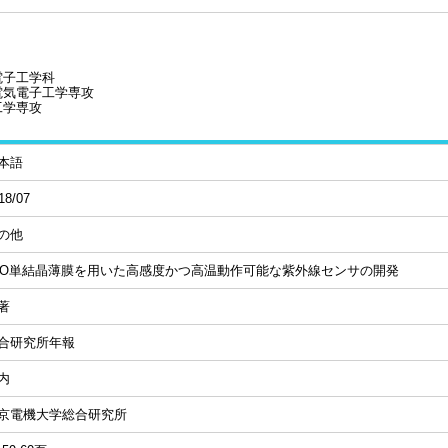
電子工学科
電気電子工学専攻
工学専攻
本語
18/07
の他
nO単結晶薄膜を用いた高感度かつ高温動作可能な紫外線センサの開発
著
合研究所年報
内
京電機大学総合研究所