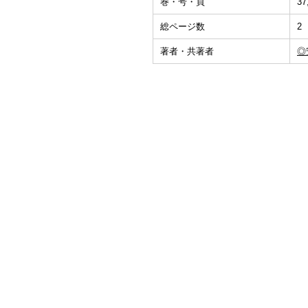
巻・号・頁
37
総ページ数
2
著者・共著者
◎