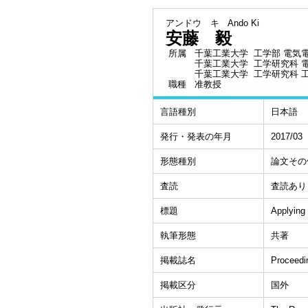
アンドウ キ
Ando Ki
安藤 毅
所属
千葉工業大学 工学部 電気
千葉工業大学 工学研究科 
千葉工業大学 工学研究科 
職種
准教授
言語種別
日本語
発行・発表の年月
2017/03
形態種別
論文その
査読
査読あり
標題
Applying 
執筆形態
共著
掲載誌名
Proceedi
掲載区分
国外