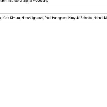
rch Institute of Signal Processing
o
, Yuto Kimura, Hiroshi Igarashi, Yuki Hasegawa, Hiroyuki Shinoda, Nobuki 