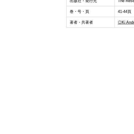
出版社・発行元
The Resea
巻・号・頁
41-44頁
著者・共著者
◎Ki And