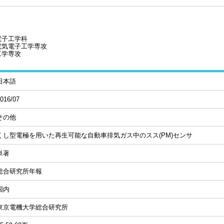
電子工学科
電気電子工学専攻
工学専攻
日本語
016/07
その他
くし型電極を用いた再生可能な自動車排気ガス中のスス(PM)センサ
単著
総合研究所年報
国内
東京電機大学総合研究所