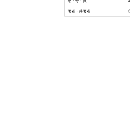
巻・号・頁
3
著者・共著者