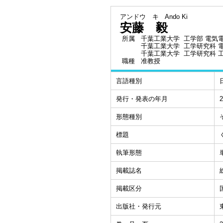
アンドウ キ
Ando Ki
安藤 毅
所属
千葉工業大学 工学部 電気
千葉工業大学 工学研究科 
千葉工業大学 工学研究科 
職種
准教授
言語種別
発行・発表の年月
2
形態種別
標題
執筆形態
掲載誌名
掲載区分
出版社・発行元