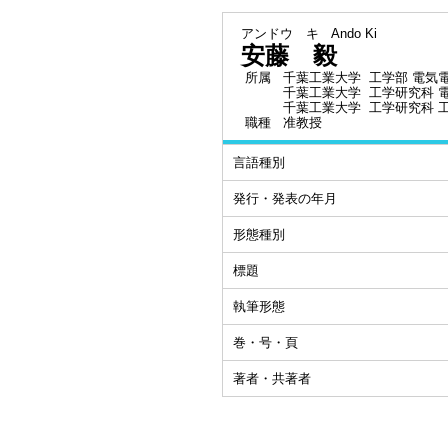
アンドウ キ
Ando Ki
安藤 毅
所属
千葉工業大学 工学部 電気
千葉工業大学 工学研究科 
千葉工業大学 工学研究科 
職種
准教授
言語種別
発行・発表の年月
形態種別
標題
執筆形態
巻・号・頁
著者・共著者