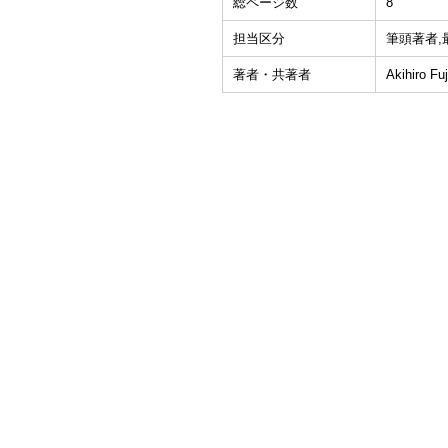
総ページ数
8
担当区分
筆頭著者,
著者・共著者
Akihiro Fuj