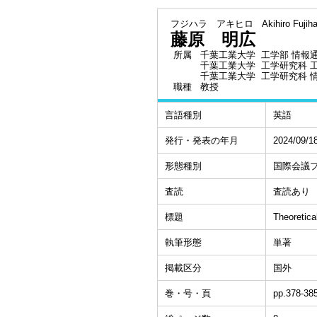
フジハラ アキヒロ
Akihiro Fujih
藤原 明広
所属
千葉工業大学 工学部 情報
千葉工業大学 工学研究科 
千葉工業大学 工学研究科 
職種
教授
言語種別
英語
発行・発表の年月
2024/09/1
形態種別
国際会議
査読
査読あり
標題
Theoretica
執筆形態
単著
掲載区分
国外
巻・号・頁
pp.378-38