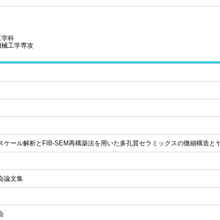
工学科
機械工学専攻
スケール解析とFIB-SEM再構築法を用いた多孔質セラミックスの微細構造と
会論文集
会