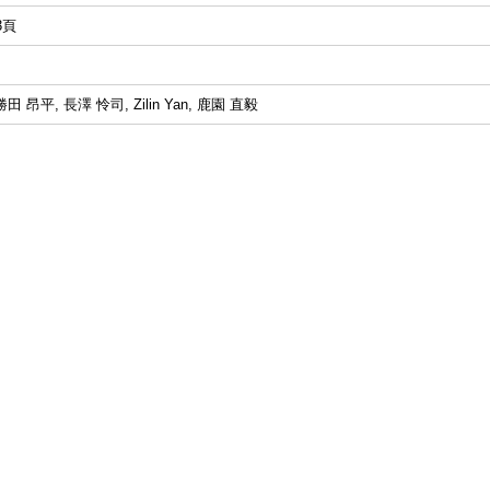
13頁
田 昂平, 長澤 怜司, Zilin Yan, 鹿園 直毅