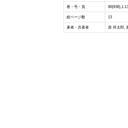
巻・号・頁
90(938),1-
総ページ数
13
著者・共著者
原 祥太郎, 勝