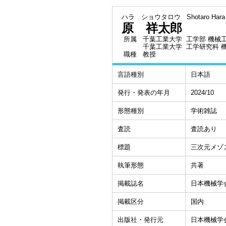
ハラ ショウタロウ
Shotaro Hara
原 祥太郎
所属
千葉工業大学 工学部 機械
千葉工業大学 工学研究科 
職種
教授
言語種別
日本語
発行・発表の年月
2024/10
形態種別
学術雑誌
査読
査読あり
標題
三次元メゾ
執筆形態
共著
掲載誌名
日本機械学
掲載区分
国内
出版社・発行元
日本機械学