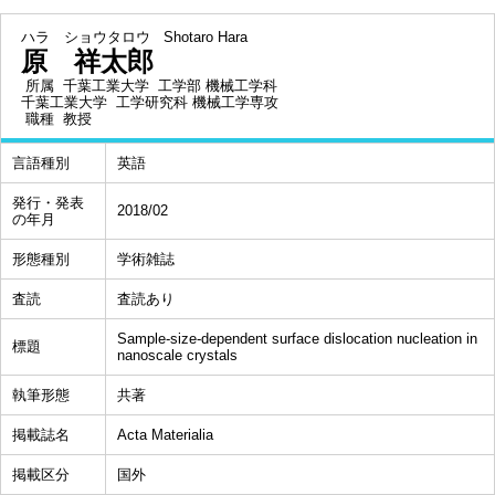
ハラ ショウタロウ
Shotaro Hara
原 祥太郎
所属
千葉工業大学 工学部 機械工学科
千葉工業大学 工学研究科 機械工学専攻
職種
教授
言語種別
英語
発行・発表
2018/02
の年月
形態種別
学術雑誌
査読
査読あり
Sample-size-dependent surface dislocation nucleation in
標題
nanoscale crystals
執筆形態
共著
掲載誌名
Acta Materialia
掲載区分
国外