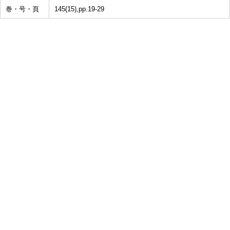
巻・号・頁
145(15),pp.19-29