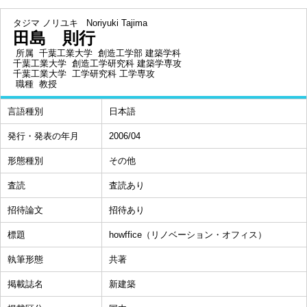
タジマ ノリユキ
Noriyuki Tajima
田島 則行
所属
千葉工業大学 創造工学部 建築学科
千葉工業大学 創造工学研究科 建築学専攻
千葉工業大学 工学研究科 工学専攻
職種
教授
言語種別
日本語
発行・発表の年月
2006/04
形態種別
その他
査読
査読あり
招待論文
招待あり
標題
howffice（リノベーション・オフィス）
執筆形態
共著
掲載誌名
新建築