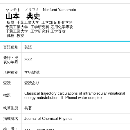
ヤマモト ノリフミ
Norifumi Yamamoto
山本 典史
所属
千葉工業大学 工学部 応用化学科
千葉工業大学 工学研究科 応用化学専攻
千葉工業大学 工学研究科 工学専攻
職種
教授
言語種別
英語
発行・発
2004
表の年月
形態種別
学術雑誌
査読
査読あり
Classical trajectory calculations of intramolecular vibrational
標題
energy redistribution. II. Phenol-water complex
執筆形態
共著
掲載誌名
Journal of Chemical Physics
巻・号・