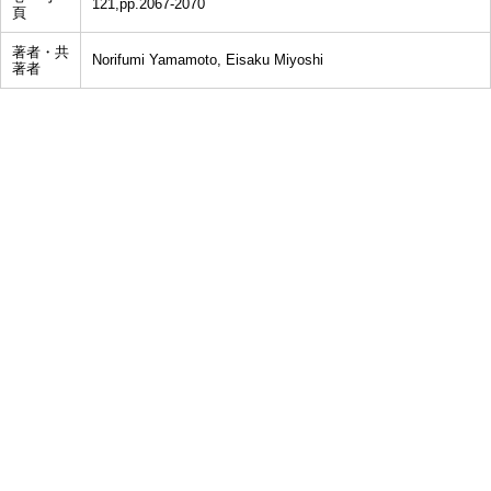
121,pp.2067-2070
頁
著者・共
Norifumi Yamamoto, Eisaku Miyoshi
著者