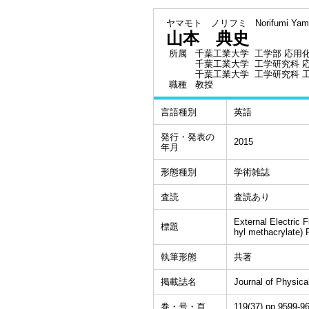
ヤマモト ノリフミ
Norifumi Ya
山本 典史
所属
千葉工業大学 工学部 応用
千葉工業大学 工学研究科 
千葉工業大学 工学研究科 
職種
教授
言語種別
英語
発行・発表の
2015
年月
形態種別
学術雑誌
査読
査読あり
External Electric F
標題
hyl methacrylate) 
執筆形態
共著
掲載誌名
Journal of Physica
巻・号・頁
119(37),pp.9599-9