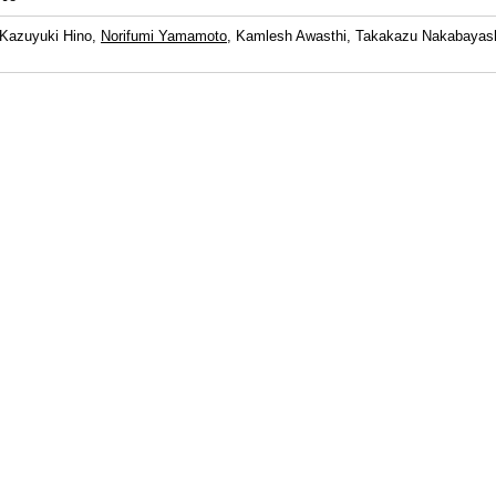
 Kazuyuki Hino,
Norifumi Yamamoto
, Kamlesh Awasthi, Takakazu Nakabayashi