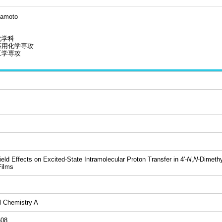
mamoto
化学科
応用化学専攻
工学専攻
ield Effects on Excited-State Intramolecular Proton Transfer in 4'-
N
,
N
-Dimethy
Films
l Chemistry A
608