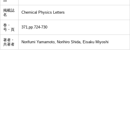
掲載誌
Chemical Physics Letters
名
巻・
371,pp.724-730
号・頁
著者・
Norifumi Yamamoto, Norihiro Shida, Eisaku Miyoshi
共著者