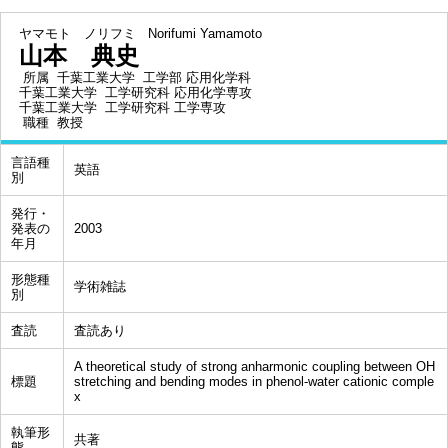
ヤマモト ノリフミ
Norifumi Yamamoto
山本 典史
所属
千葉工業大学 工学部 応用化学科
千葉工業大学 工学研究科 応用化学専攻
千葉工業大学 工学研究科 工学専攻
職種
教授
言語種
英語
別
発行・
発表の
2003
年月
形態種
学術雑誌
別
査読
査読あり
A theoretical study of strong anharmonic coupling between OH
標題
stretching and bending modes in phenol-water cationic comple
x
執筆形
共著
態