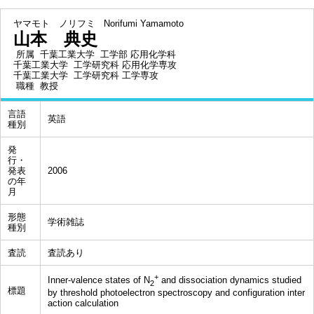
ヤマモト ノリフミ
Norifumi Yamamoto
山本 典史
所属
千葉工業大学 工学部 応用化学科
千葉工業大学 工学研究科 応用化学専攻
千葉工業大学 工学研究科 工学専攻
職種
教授
言語
英語
種別
発
行・
発表
2006
の年
月
形態
学術雑誌
種別
査読
査読あり
+
Inner-valence states of N
and dissociation dynamics studied
2
標題
by threshold photoelectron spectroscopy and configuration inter
action calculation