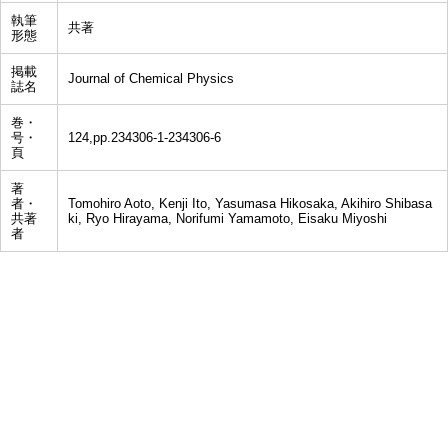
執筆
共著
形態
掲載
Journal of Chemical Physics
誌名
巻・
号・
124,pp.234306-1-234306-6
頁
著
者・
Tomohiro Aoto, Kenji Ito, Yasumasa Hikosaka, Akihiro Shibasa
共著
ki, Ryo Hirayama, Norifumi Yamamoto, Eisaku Miyoshi
者