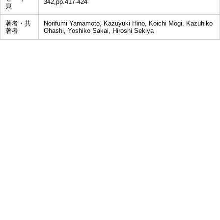
342,pp.417-424
頁
著者・共
Norifumi Yamamoto, Kazuyuki Hino, Koichi Mogi, Kazuhiko
著者
Ohashi, Yoshiko Sakai, Hiroshi Sekiya