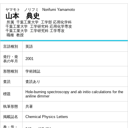
ヤマモト ノリフミ
Norifumi Yamamoto
山本 典史
所属
千葉工業大学 工学部 応用化学科
千葉工業大学 工学研究科 応用化学専攻
千葉工業大学 工学研究科 工学専攻
職種
教授
言語種別
英語
発行・発
2001
表の年月
形態種別
学術雑誌
査読
査読あり
Hole-burning spectroscopy and ab initio calculations for the
標題
aniline dimmer
執筆形態
共著
掲載誌名
Chemical Physics Letters
巻・号・