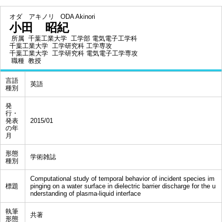
オダ アキノリ
ODA Akinori
小田 昭紀
所属
千葉工業大学 工学部 電気電子工学科
千葉工業大学 工学研究科 工学専攻
千葉工業大学 工学研究科 電気電子工学専攻
職種
教授
言語
英語
種別
発
行・
発表
2015/01
の年
月
形態
学術雑誌
種別
Computational study of temporal behavior of incident species im
標題
pinging on a water surface in dielectric barrier discharge for the u
nderstanding of plasma-liquid interface
執筆
共著
形態