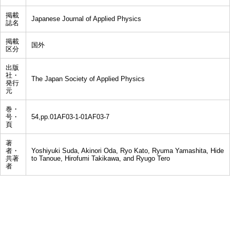
掲載
Japanese Journal of Applied Physics
誌名
掲載
国外
区分
出版
社・
The Japan Society of Applied Physics
発行
元
巻・
号・
54,pp.01AF03-1-01AF03-7
頁
著
者・
Yoshiyuki Suda, Akinori Oda, Ryo Kato, Ryuma Yamashita, Hide
共著
to Tanoue, Hirofumi Takikawa, and Ryugo Tero
者